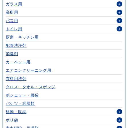
ガラス用
＋
高所用
＋
バス用
＋
トイレ用
＋
厨房・キッチン用
配管洗浄剤
消臭剤
カーペット用
エアコンクリーニング用
衣料用洗剤
クロス・タオル・スポンジ
ポシェット・腰袋
バケツ・容器類
移動・収納
＋
ポリ袋
＋