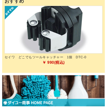
おすすめ
的除
セイワ どこでもツールキャッチャー 1個 DTC-0
ペ
化
￥ 990(税込)