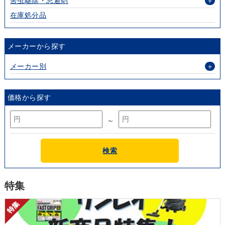
害虫駆除・忌避剤
＋
在庫処分品
メーカーから探す
メーカー別
＋
価格から探す
～
検索
特集