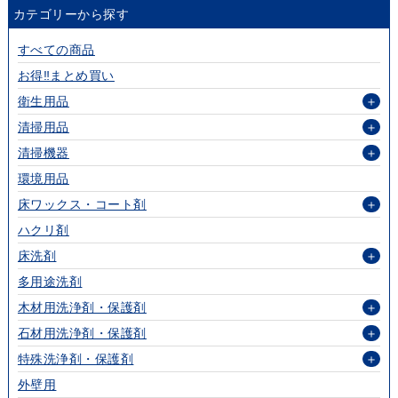
カテゴリーから探す
すべての商品
お得‼まとめ買い
衛生用品
＋
清掃用品
＋
清掃機器
＋
環境用品
床ワックス・コート剤
＋
ハクリ剤
床洗剤
＋
多用途洗剤
木材用洗浄剤・保護剤
＋
石材用洗浄剤・保護剤
＋
特殊洗浄剤・保護剤
＋
外壁用