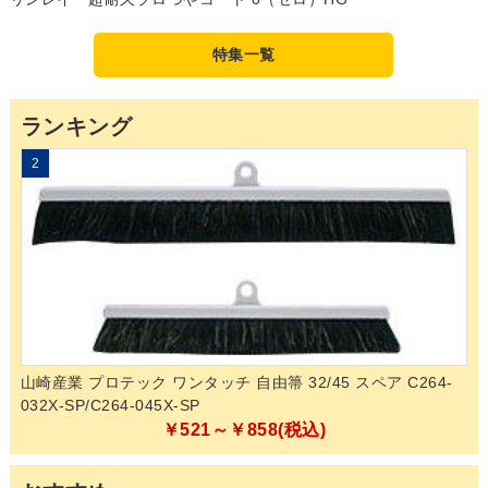
特集一覧
ランキング
2
3
山崎産業 プロテック ワンタッチ 自由箒 32/45 スペア C264-
和
032X-SP/C264-045X-SP
￥521～￥858(税込)