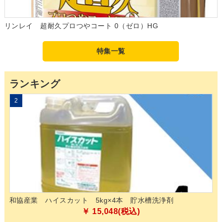
リンレイ 超耐久プロつやコート 0（ゼロ）HG
特集一覧
ランキング
3
山崎産業 プロテック ワンタッチ 自由箒 32/45 スペア C264-
日
032X-SP/C264-045X-SP
￥521～￥858(税込)