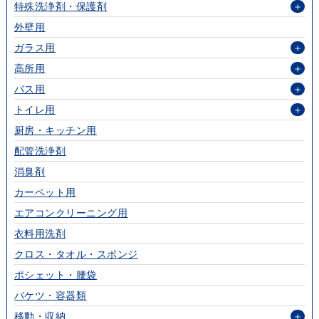
特殊洗浄剤・保護剤
＋
外壁用
ガラス用
＋
高所用
＋
バス用
＋
トイレ用
＋
厨房・キッチン用
配管洗浄剤
消臭剤
カーペット用
エアコンクリーニング用
衣料用洗剤
クロス・タオル・スポンジ
ポシェット・腰袋
バケツ・容器類
移動・収納
＋