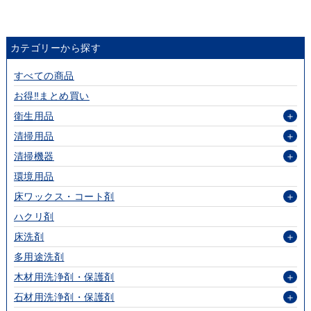
カテゴリーから探す
すべての商品
お得‼まとめ買い
衛生用品
＋
清掃用品
＋
清掃機器
＋
環境用品
床ワックス・コート剤
＋
ハクリ剤
床洗剤
＋
多用途洗剤
木材用洗浄剤・保護剤
＋
石材用洗浄剤・保護剤
＋