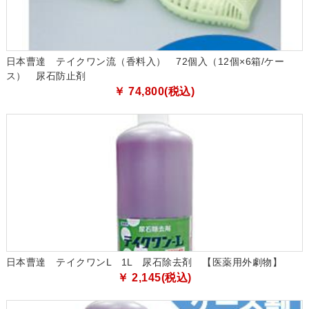
日本曹達 テイクワン流（香料入） 72個入（12個×6箱/ケー
ス） 尿石防止剤
￥ 74,800(税込)
日本曹達 テイクワンL 1L 尿石除去剤 【医薬用外劇物】
￥ 2,145(税込)