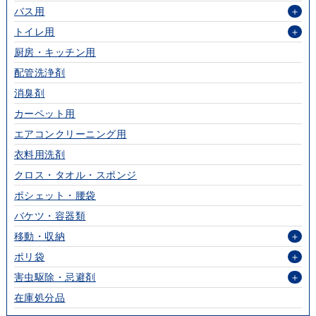
バス用
＋
トイレ用
＋
厨房・キッチン用
配管洗浄剤
消臭剤
カーペット用
エアコンクリーニング用
衣料用洗剤
クロス・タオル・スポンジ
ポシェット・腰袋
バケツ・容器類
移動・収納
＋
ポリ袋
＋
害虫駆除・忌避剤
＋
在庫処分品