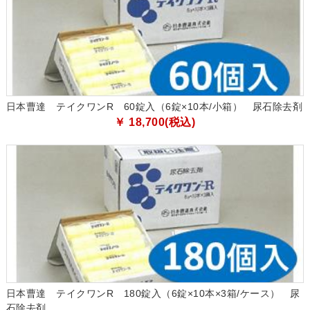
日本曹達 テイクワンR 60錠入（6錠×10本/小箱） 尿石除去剤
￥ 18,700(税込)
日本曹達 テイクワンR 180錠入（6錠×10本×3箱/ケース） 尿
石除去剤