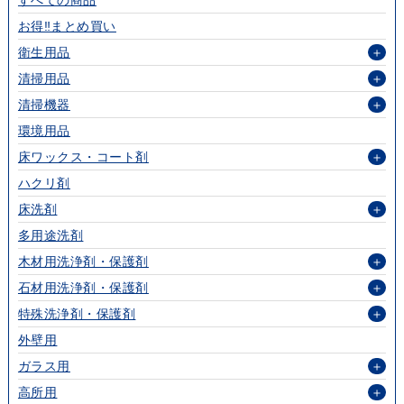
すべての商品
お得‼まとめ買い
衛生用品
＋
清掃用品
＋
清掃機器
＋
環境用品
床ワックス・コート剤
＋
ハクリ剤
床洗剤
＋
多用途洗剤
木材用洗浄剤・保護剤
＋
石材用洗浄剤・保護剤
＋
特殊洗浄剤・保護剤
＋
外壁用
ガラス用
＋
高所用
＋