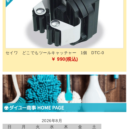
的除
セイワ どこでもツールキャッチャー 1個 DTC-0
ペ
化
￥ 990(税込)
2026年8月
日
月
火
水
木
金
土