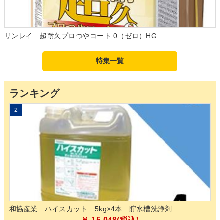
リンレイ 超耐久プロつやコート 0（ゼロ）HG
特集一覧
ランキング
2
3
和協産業 ハイスカット 5kg×4本 貯水槽洗浄剤
山
03
￥ 15,048(税込)