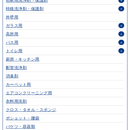
石材用洗浄剤・保護剤
＋
特殊洗浄剤・保護剤
＋
外壁用
ガラス用
＋
高所用
＋
バス用
＋
トイレ用
＋
厨房・キッチン用
配管洗浄剤
消臭剤
カーペット用
エアコンクリーニング用
衣料用洗剤
クロス・タオル・スポンジ
ポシェット・腰袋
バケツ・容器類