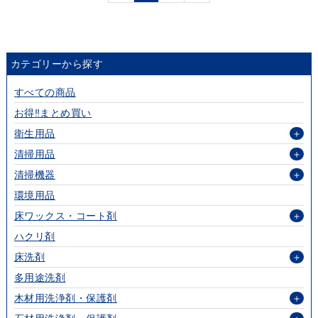
カテゴリーから探す
すべての商品
お得‼まとめ買い
衛生用品
＋
清掃用品
＋
清掃機器
＋
環境用品
床ワックス・コート剤
＋
ハクリ剤
床洗剤
＋
多用途洗剤
木材用洗浄剤・保護剤
＋