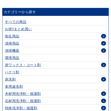
カテゴリーから探す
すべての商品
お得‼まとめ買い
衛生用品
＋
清掃用品
＋
清掃機器
＋
環境用品
床ワックス・コート剤
＋
ハクリ剤
床洗剤
＋
多用途洗剤
木材用洗浄剤・保護剤
＋
石材用洗浄剤・保護剤
＋
特殊洗浄剤・保護剤
＋