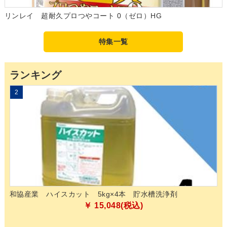
リンレイ 超耐久プロつやコート 0（ゼロ）HG
特集一覧
ランキング
2
3
和協産業 ハイスカット 5kg×4本 貯水槽洗浄剤
山
03
￥ 15,048(税込)