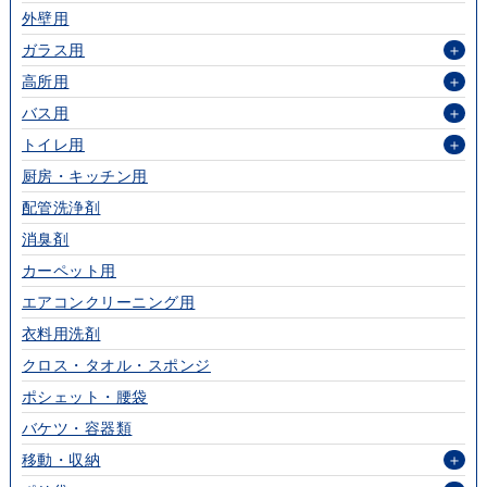
外壁用
ガラス用
＋
高所用
＋
バス用
＋
トイレ用
＋
厨房・キッチン用
配管洗浄剤
消臭剤
カーペット用
エアコンクリーニング用
衣料用洗剤
クロス・タオル・スポンジ
ポシェット・腰袋
バケツ・容器類
移動・収納
＋