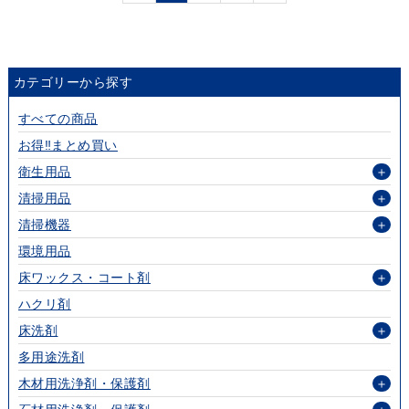
カテゴリーから探す
すべての商品
お得‼まとめ買い
衛生用品
＋
清掃用品
＋
清掃機器
＋
環境用品
床ワックス・コート剤
＋
ハクリ剤
床洗剤
＋
多用途洗剤
木材用洗浄剤・保護剤
＋