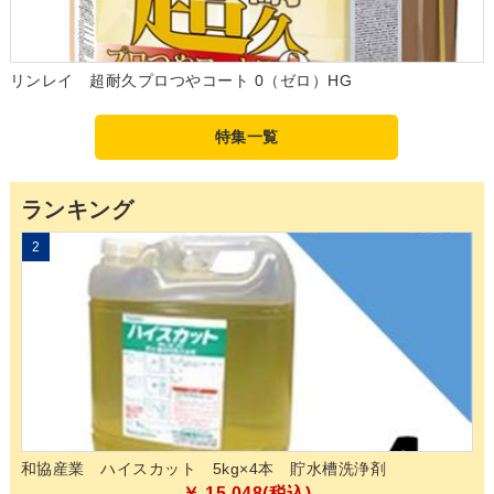
リンレイ 超耐久プロつやコート 0（ゼロ）HG
特集一覧
ランキング
2
3
和協産業 ハイスカット 5kg×4本 貯水槽洗浄剤
山
03
￥ 15,048(税込)