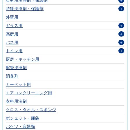
石材用洗浄剤・保護剤
＋
特殊洗浄剤・保護剤
＋
外壁用
ガラス用
＋
高所用
＋
バス用
＋
トイレ用
＋
厨房・キッチン用
配管洗浄剤
消臭剤
カーペット用
エアコンクリーニング用
衣料用洗剤
クロス・タオル・スポンジ
ポシェット・腰袋
バケツ・容器類