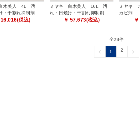
白木美人 4L 汚
ミヤキ 白木美人 16L 汚
ミヤキ 
け・干割れ抑制剤
れ・日焼け・干割れ抑制剤
カビ剤
 16,016(税込)
￥ 57,673(税込)
￥
全28件
2
1
4
5