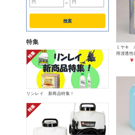
～
検索
特集
ミヤキ 
用浸透性
￥
リンレイ 新商品特集！