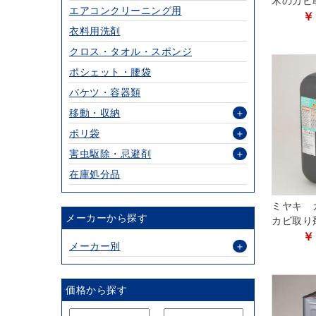
木のカビ
エアコンクリーニング用
￥
衣料用洗剤
クロス・タオル・スポンジ
ポシェット・腰袋
バケツ・容器類
移動・収納
＋
ポリ袋
＋
害虫駆除・忌避剤
＋
在庫処分品
ミヤキ 
メーカーから探す
カビ取り
￥
メーカー別
＋
価格から探す