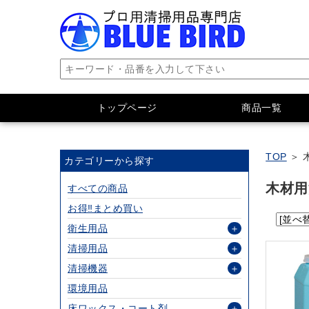
トップページ
商品一覧
TOP
＞ 
カテゴリーから探す
木材用
すべての商品
お得‼まとめ買い
衛生用品
＋
清掃用品
＋
清掃機器
＋
環境用品
床ワックス・コート剤
＋