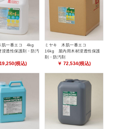
木肌一番エコ 4kg
ミヤキ 木肌一番エコ
材浸透性保護剤・防汚
16kg 屋内用木材浸透性保護
剤・防汚剤
19,250(税込)
￥ 72,534(税込)