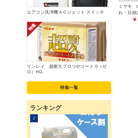
ミヤキ 
エアコン洗浄機ＡＣジェット スイッチ
れ・日焼
￥
リンレイ 超耐久プロつやコート 0（ゼ
ロ）HG
特集一覧
ランキング
2
3