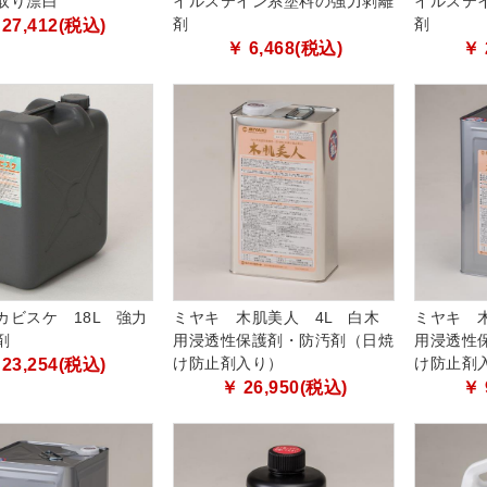
取り漂白
イルステイン系塗料の強力剥離
イルステ
剤
剤
 27,412(税込)
￥ 6,468(税込)
￥ 
カビスケ 18L 強力
ミヤキ 木肌美人 4L 白木
ミヤキ 木
剤
用浸透性保護剤・防汚剤（日焼
用浸透性
け防止剤入り）
け防止剤
 23,254(税込)
￥ 26,950(税込)
￥ 