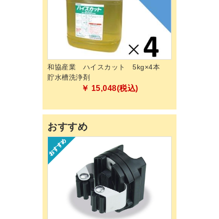
ールカートJ用
和協産業 ハイスカット 5kg×4本
山崎産業 プロ
貯水槽洗浄剤
箒 32/45 スペア
SP/C264-045
税込)
￥ 15,048(税込)
￥52
おすすめ