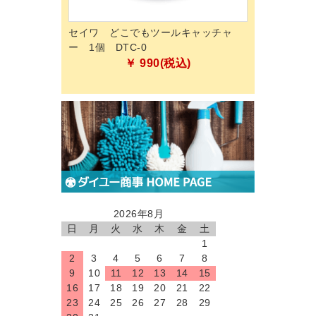
ク除菌クリーナ
セイワ どこでもツールキャッチャ
ペンギンワック
除菌洗剤
ー 1個 DTC-0
プラス 18L 
￥ 990(税込)
￥ 
税込)
2026年8月
日
月
火
水
木
金
土
1
2
3
4
5
6
7
8
9
10
11
12
13
14
15
16
17
18
19
20
21
22
23
24
25
26
27
28
29