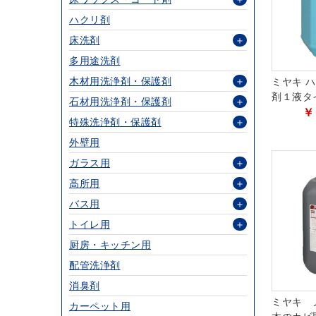
ハクリ剤
床洗剤
＋
多用途洗剤
木材用洗浄剤・保護剤
＋
ミヤキ ハ
剤１液タ
石材用洗浄剤・保護剤
＋
￥
特殊洗浄剤・保護剤
＋
外壁用
ガラス用
＋
高所用
＋
バス用
＋
トイレ用
＋
厨房・キッチン用
配管洗浄剤
消臭剤
ミヤキ 
カーペット用