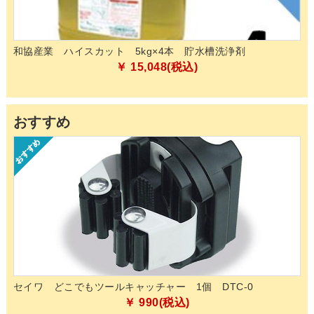
和協産業 ハイスカット 5kg×4本 貯水槽洗浄剤
山
03
￥ 15,048(税込)
おすすめ
的除
セイワ どこでもツールキャッチャー 1個 DTC-0
ペ
化
￥ 990(税込)