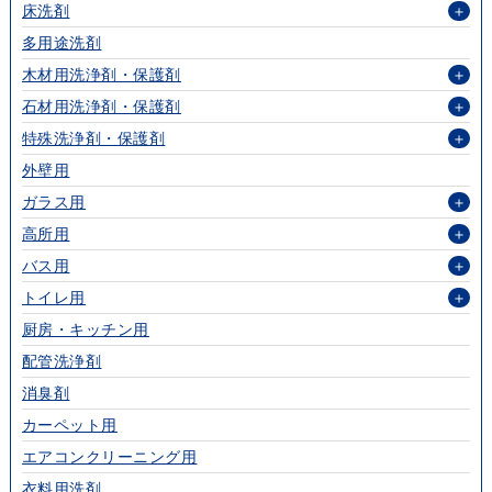
床洗剤
＋
多用途洗剤
木材用洗浄剤・保護剤
＋
石材用洗浄剤・保護剤
＋
特殊洗浄剤・保護剤
＋
外壁用
ガラス用
＋
高所用
＋
バス用
＋
トイレ用
＋
厨房・キッチン用
配管洗浄剤
消臭剤
カーペット用
エアコンクリーニング用
衣料用洗剤