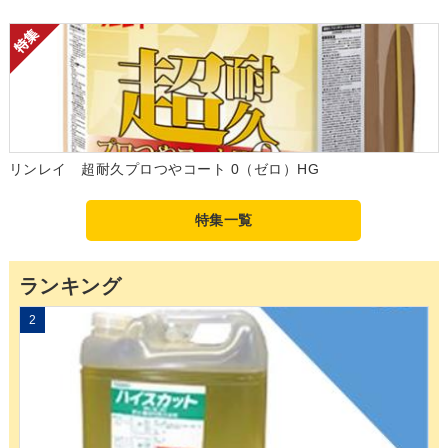
リンレイ 超耐久プロつやコート 0（ゼロ）HG
特集一覧
ランキング
2
3