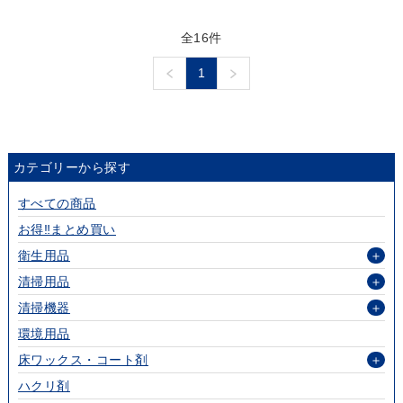
全16件
1
カテゴリーから探す
すべての商品
お得‼まとめ買い
衛生用品
＋
清掃用品
＋
清掃機器
＋
環境用品
床ワックス・コート剤
＋
ハクリ剤