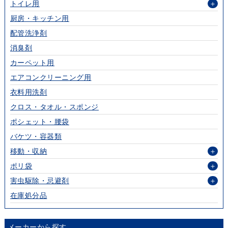
トイレ用
＋
厨房・キッチン用
配管洗浄剤
消臭剤
カーペット用
エアコンクリーニング用
衣料用洗剤
クロス・タオル・スポンジ
ポシェット・腰袋
バケツ・容器類
移動・収納
＋
ポリ袋
＋
害虫駆除・忌避剤
＋
在庫処分品
メーカーから探す