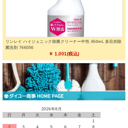
クス
リンレイ ハイジェニック除菌クリーナー中性 450mL 多目的除
セ
菌洗剤 766056
￥ 1,001(税込)
2026年8月
日
月
火
水
木
金
土
1
2
3
4
5
6
7
8