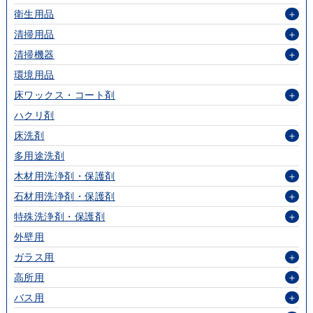
衛生用品
＋
清掃用品
＋
清掃機器
＋
環境用品
床ワックス・コート剤
＋
ハクリ剤
床洗剤
＋
多用途洗剤
木材用洗浄剤・保護剤
＋
石材用洗浄剤・保護剤
＋
特殊洗浄剤・保護剤
＋
外壁用
ガラス用
＋
高所用
＋
バス用
＋