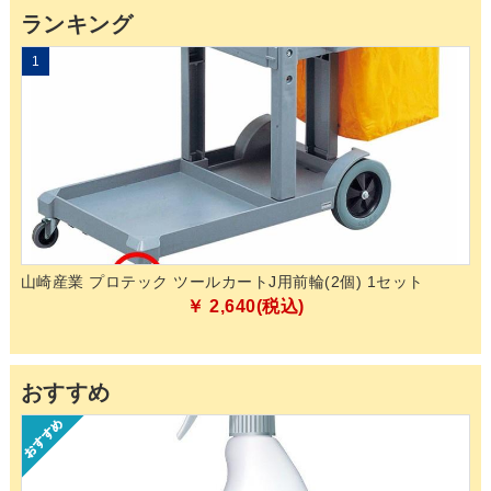
ランキング
1
2
山崎産業 プロテック ツールカートJ用前輪(2個) 1セット
山
03
￥ 2,640(税込)
おすすめ